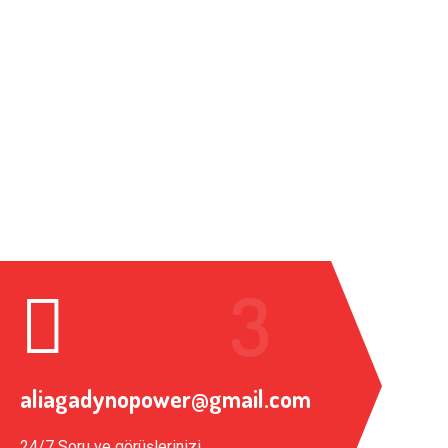
aliagadynopower@gmail.com
24/7 Soru ve görüşlerinizi