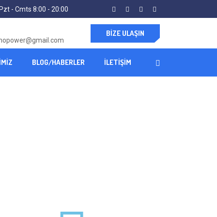
Pzt - Cmts 8:00 - 20:00
BIZE ULAŞIN
ynopower@gmail.com
IMIZ
BLOG/HABERLER
İLETIŞIM