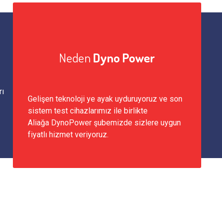
Neden
Dyno Power
rı
Gelişen teknoloji ye ayak uyduruyoruz ve son
sistem test cihazlarımız ile birlikte
Aliağa DynoPower şubemizde sizlere uygun
fiyatlı hizmet veriyoruz.