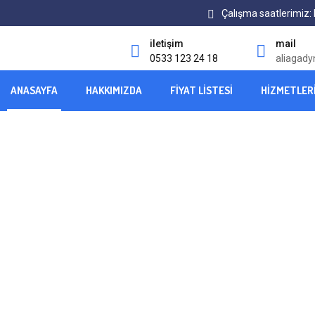
Çalışma saatlerimiz: 
iletişim
mail
0533 123 24 18
aliagad
ANASAYFA
HAKKIMIZDA
FIYAT LISTESI
HIZMETLER