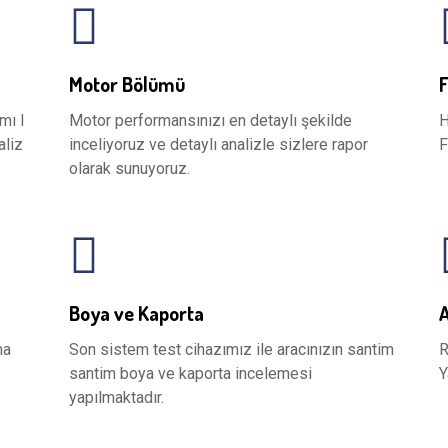
Motor Bölümü
mı l
Motor performansınızı en detaylı şekilde
H
aliz
inceliyoruz ve detaylı analizle sizlere rapor
F
olarak sunuyoruz.
Boya ve Kaporta
A
ma
Son sistem test cihazımız ile aracınızın santim
R
santim boya ve kaporta incelemesi
Y
yapılmaktadır.