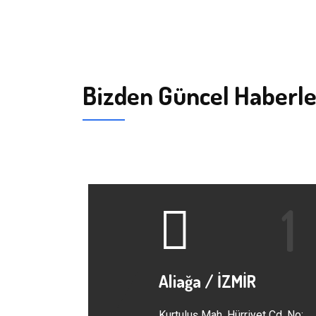
Bizden Güncel Haberle
Aliağa / İZMİR
Kurtuluş Mah, Hürriyet Cd. No: