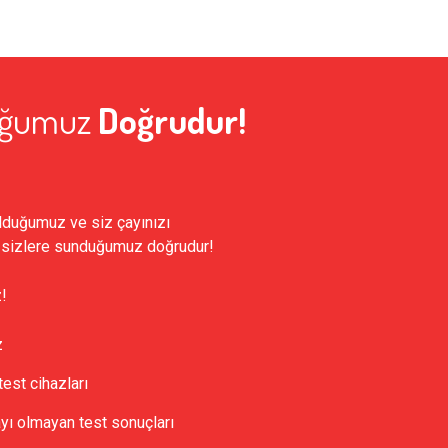
uğumuz
Doğrudur!
lduğumuz ve siz çayınızı
 sizlere sunduğumuz doğrudur!
z!
z
st cihazları
ı olmayan test sonuçları