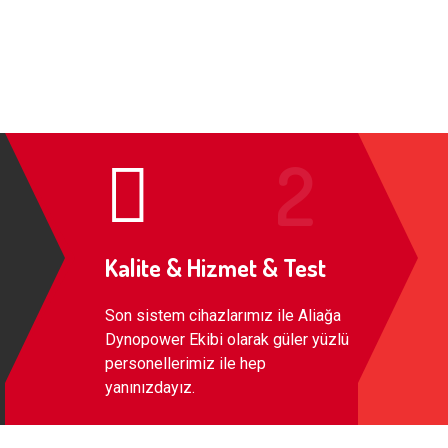
Kalite & Hizmet & Test
Son sistem cihazlarımız ile Aliağa
Dynopower Ekibi olarak güler yüzlü
personellerimiz ile hep
yanınızdayız.